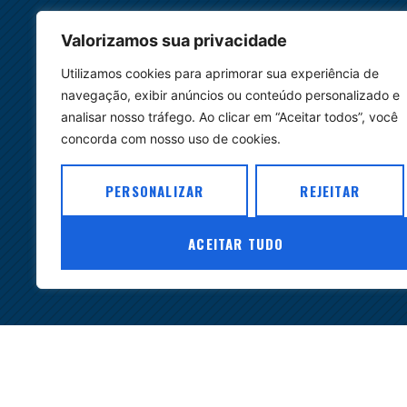
Valorizamos sua privacidade
Utilizamos cookies para aprimorar sua experiência de
navegação, exibir anúncios ou conteúdo personalizado e
analisar nosso tráfego. Ao clicar em “Aceitar todos”, você
Links
Cursos
concorda com nosso uso de cookies.
Home
Cursos de Extens
Pós Graduação
PERSONALIZAR
REJEITAR
Sobre Nós
Nossa Equipe
Cursos In Compa
ACEITAR TUDO
Corpo Docente
Eventos