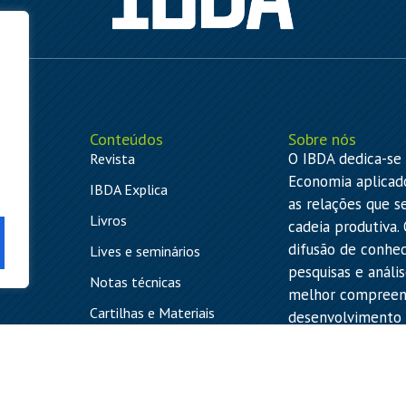
Conteúdos
Sobre nós
O IBDA dedica-se 
ão
Revista
Economia aplicad
IBDA Explica
as relações que 
Livros
ny
cadeia produtiva.
difusão de conhe
Lives e seminários
pesquisas e anális
Notas técnicas
melhor compreens
Cartilhas e Materiais
desenvolvimento d