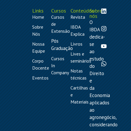
Links
Cursos
Conteúdos
Sobre
nós
Home
Cursos
Revista
O
de
Sobre
IBDA
IBDA
Extensão
Nós
Explica
dedica-
Pós
Nossa
Livros
se
Graduação
Equipe
ao
Lives e
Cursos
estudo
Corpo
seminários
In
do
Docente
Notas
Company
Direito
Eventos
técnicas
e
Cartilhas
da
e
Economia
Materiais
aplicados
ao
agronegócio,
considerando