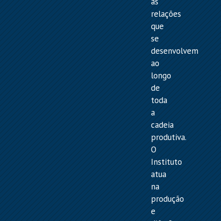
as
relações
que
se
desenvolvem
ao
longo
de
toda
a
cadeia
produtiva.
O
Instituto
atua
na
produção
e