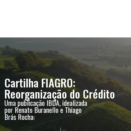
Cartilha FIAGRO:
Cartilha FIAGRO:
Reorganização do Crédito
Reorganização do Crédito
Contratos do Agronegócio:
Uma publicação IBDA, idealizada
Uma publicação IBDA, idealizada
Recuperação de Crédito e
por Renato Buranello e Thiago
por Renato Buranello e Thiago
Efeitos da RJ sobre os
Brás Rocha:
Brás Rocha:
Contratos