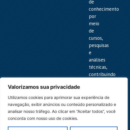
de
conhecimento
por
meio
de
cursos,
pesquisas
e
análises
técnicas,
contribuindo
para
Valorizamos sua privacidade
a
melhor
Utilizamos cookies para aprimorar sua experiência de
compreensão
navegação, exibir anúncios ou conteúdo personalizado e
das
analisar nosso tráfego. Ao clicar em “Aceitar todos”, você
normas
concorda com nosso uso de cookies.
e