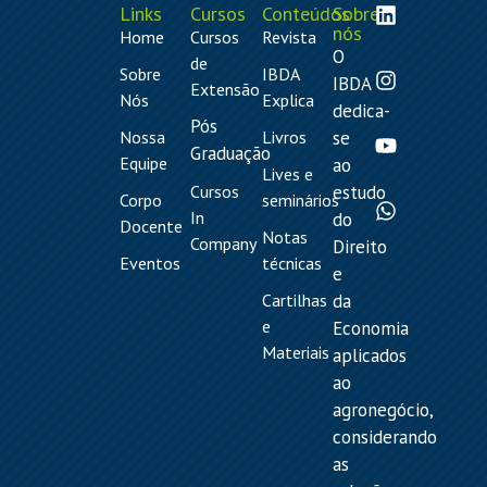
Links
Cursos
Conteúdos
Sobre
nós
Home
Cursos
Revista
O
de
Sobre
IBDA
IBDA
Extensão
Nós
Explica
dedica-
Pós
Nossa
Livros
se
Graduação
Equipe
ao
Lives e
Cursos
estudo
Corpo
seminários
In
do
Docente
Notas
Company
Direito
Eventos
técnicas
e
Cartilhas
da
e
Economia
Materiais
aplicados
ao
agronegócio,
considerando
as