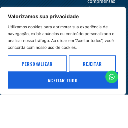
compreensão
das
normas
Valorizamos sua privacidade
e
Utilizamos cookies para aprimorar sua experiência de
para
navegação, exibir anúncios ou conteúdo personalizado e
o
analisar nosso tráfego. Ao clicar em “Aceitar todos”, você
desenvolvimento
concorda com nosso uso de cookies.
do
ambiente
PERSONALIZAR
REJEITAR
jurídico
do
setor.
ACEITAR TUDO
© Copyright
Empresa 2026
| Site:
Agência