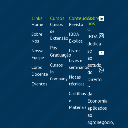
Links
Cursos
Conteúdos
Sobre
nós
Home
Cursos
Revista
O
de
Sobre
IBDA
IBDA
Extensão
Nós
Explica
dedica-
Pós
Nossa
Livros
se
Graduação
Equipe
ao
Lives e
Cursos
estudo
Corpo
seminários
In
do
Docente
Notas
Company
Direito
Eventos
técnicas
e
Cartilhas
da
e
Economia
Materiais
aplicados
ao
agronegócio,