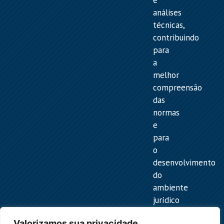
análises
técnicas,
contribuindo
para
a
melhor
compreensão
das
normas
e
para
o
desenvolvimento
do
ambiente
jurídico
do
Valorizamos sua privacidade