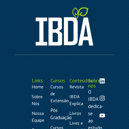
Links
Cursos
Conteúdos
Sobre
nós
Home
Cursos
Revista
O
de
Sobre
IBDA
IBDA
Extensão
Nós
Explica
dedica-
Pós
Nossa
Livros
se
Graduação
Equipe
ao
Lives e
Cursos
estudo