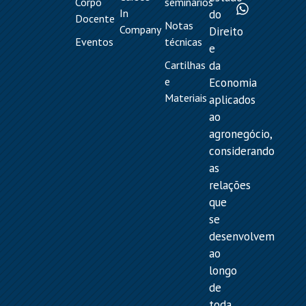
Corpo
seminários
In
do
Docente
Notas
Company
Direito
Eventos
técnicas
e
Cartilhas
da
e
Economia
Materiais
aplicados
ao
agronegócio,
considerando
as
relações
que
se
desenvolvem
ao
longo
de
toda