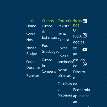
Links
Cursos
Conteúdos
Sobre
nós
Home
Cursos
Revista
O
de
Sobre
IBDA
IBDA
Extensão
Nós
Explica
dedica-
Pós
Nossa
Livros
se
Graduação
Equipe
ao
Lives e
Cursos
estudo
Corpo
seminários
In
do
Docente
Notas
Company
Direito
Eventos
técnicas
e
Cartilhas
da
e
Economia
Materiais
aplicados
ao