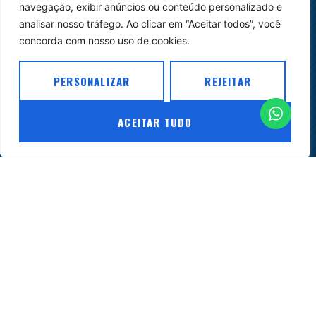
das
navegação, exibir anúncios ou conteúdo personalizado e
normas
analisar nosso tráfego. Ao clicar em “Aceitar todos”, você
e
concorda com nosso uso de cookies.
para
o
PERSONALIZAR
REJEITAR
desenvolvimento
do
ACEITAR TUDO
ambiente
jurídico
do
setor.
© Copyright
Empresa 2026
| Site:
Agência
Sacchi Design