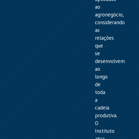
ao
agronegócio,
considerando
as
relações
que
se
desenvolvem
ao
longo
de
toda
a
cadeia
produtiva.
O
Instituto
atua