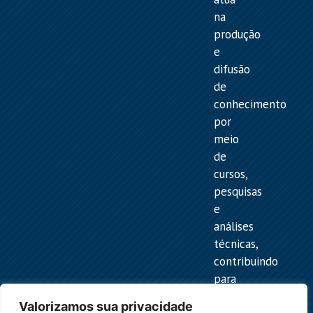
na
produção
e
difusão
de
conhecimento
por
meio
de
cursos,
pesquisas
e
análises
técnicas,
contribuindo
para
a
Valorizamos sua privacidade