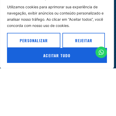
melhor
compreensão
Utilizamos cookies para aprimorar sua experiência de
das
navegação, exibir anúncios ou conteúdo personalizado e
normas
analisar nosso tráfego. Ao clicar em “Aceitar todos”, você
e
concorda com nosso uso de cookies.
para
o
PERSONALIZAR
REJEITAR
desenvolvimento
do
ACEITAR TUDO
ambiente
jurídico
do
setor.
© Copyright