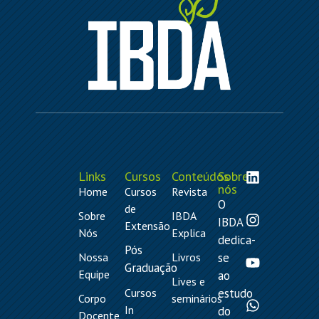
Links
Cursos
Conteúdos
Sobre
nós
Home
Cursos
Revista
O
de
Sobre
IBDA
IBDA
Extensão
Nós
Explica
dedica-
Pós
Nossa
Livros
se
Graduação
Equipe
ao
Lives e
Cursos
estudo
Corpo
seminários
In
do
Docente