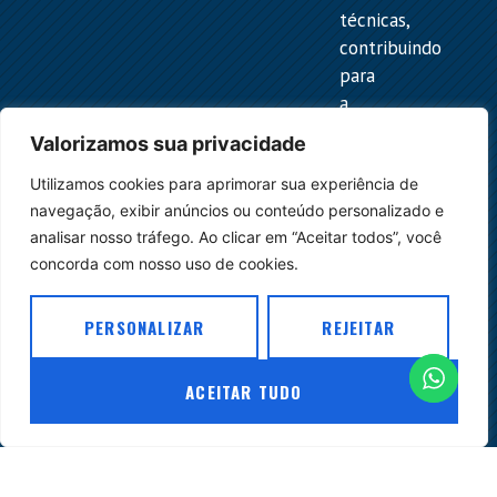
técnicas,
contribuindo
para
a
melhor
Valorizamos sua privacidade
compreensão
Utilizamos cookies para aprimorar sua experiência de
das
navegação, exibir anúncios ou conteúdo personalizado e
normas
analisar nosso tráfego. Ao clicar em “Aceitar todos”, você
e
concorda com nosso uso de cookies.
para
o
desenvolvimento
PERSONALIZAR
REJEITAR
do
ambiente
ACEITAR TUDO
jurídico
do
setor.