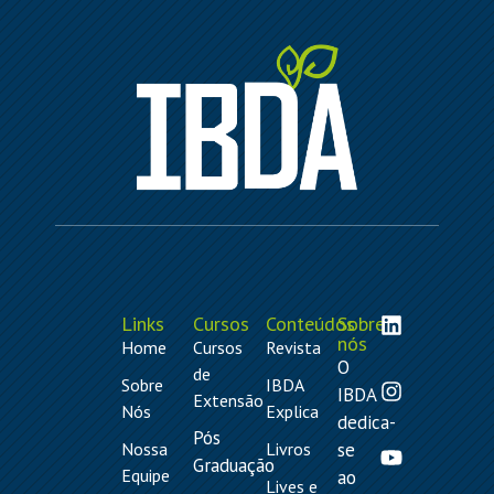
Links
Cursos
Conteúdos
Sobre
nós
Home
Cursos
Revista
O
de
Sobre
IBDA
IBDA
Extensão
Nós
Explica
dedica-
Pós
Nossa
Livros
se
Graduação
Equipe
ao
Lives e