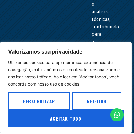
e
análises
técnicas,
contribuindo
para
a
melhor
Valorizamos sua privacidade
compreensão
Utilizamos cookies para aprimorar sua experiência de
das
navegação, exibir anúncios ou conteúdo personalizado e
normas
analisar nosso tráfego. Ao clicar em “Aceitar todos”, você
e
concorda com nosso uso de cookies.
para
o
PERSONALIZAR
REJEITAR
desenvolvimento
do
ambiente
ACEITAR TUDO
jurídico
do