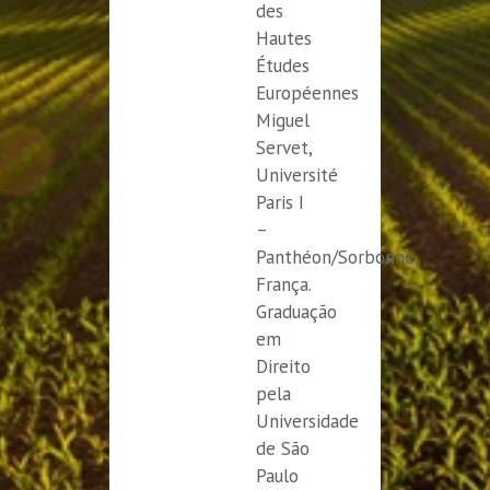
des
Hautes
Études
Européennes
Miguel
Servet,
Université
Paris I
–
Panthéon/Sorbonne,
França.
Graduação
em
Direito
pela
Universidade
de São
Paulo