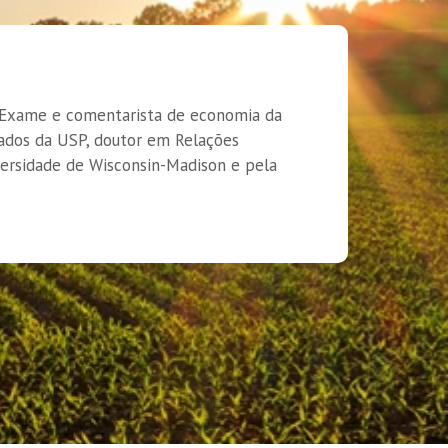
a Exame e comentarista de economia da
çados da USP, doutor em Relações
ersidade de Wisconsin-Madison e pela