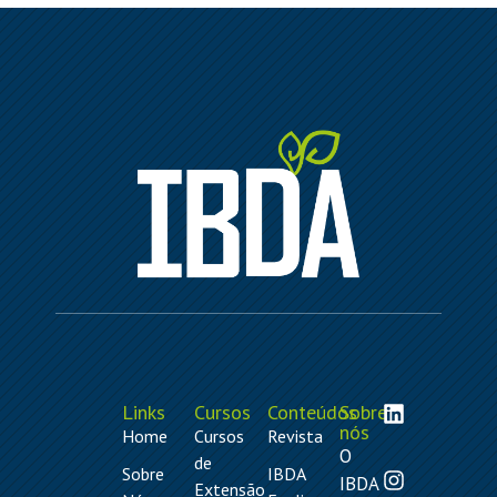
Links
Cursos
Conteúdos
Sobre
nós
Home
Cursos
Revista
O
de
Sobre
IBDA
IBDA
Extensão