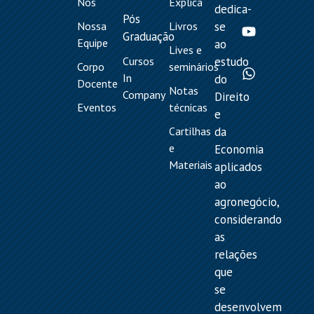
Nós
Explica
dedica-
Pós
Nossa
Livros
se
Graduação
Equipe
ao
Lives e
Cursos
estudo
Corpo
seminários
In
do
Docente
Notas
Company
Direito
Eventos
técnicas
e
Cartilhas
da
e
Economia
Materiais
aplicados
ao
agronegócio,
considerando
as
relações
que
se
desenvolvem