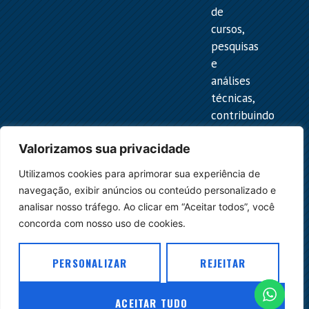
de
cursos,
pesquisas
e
análises
técnicas,
contribuindo
para
Valorizamos sua privacidade
a
melhor
Utilizamos cookies para aprimorar sua experiência de
compreensão
navegação, exibir anúncios ou conteúdo personalizado e
das
analisar nosso tráfego. Ao clicar em “Aceitar todos”, você
normas
concorda com nosso uso de cookies.
e
para
PERSONALIZAR
REJEITAR
o
desenvolvimento
ACEITAR TUDO
do