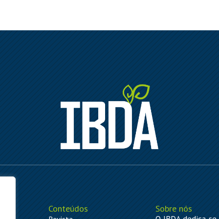
Conteúdos
Sobre nós
O IBDA dedica-se 
ão
Revista