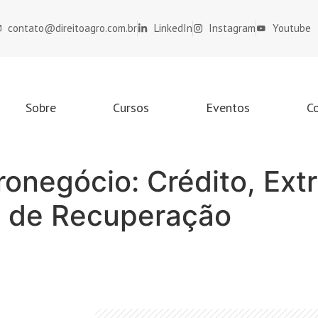
contato@direitoagro.com.br
LinkedIn
Instagram
Youtube
Sobre
Cursos
Eventos
C
ronegócio: Crédito, Ext
a de Recuperação