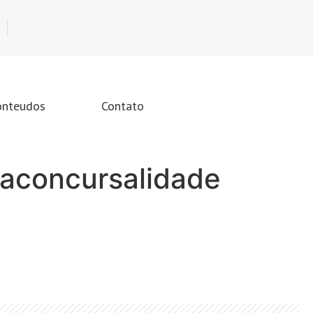
onteudos
Contato
raconcursalidade