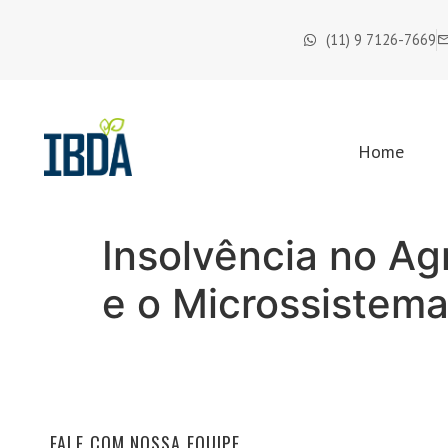
(11) 9 7126-7669
Home
Insolvência no Ag
e o Microssistem
FALE COM NOSSA EQUIPE