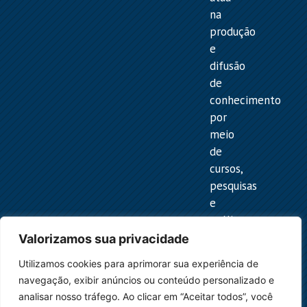
na
produção
e
difusão
de
conhecimento
por
meio
de
cursos,
pesquisas
e
análises
técnicas,
Valorizamos sua privacidade
contribuindo
Utilizamos cookies para aprimorar sua experiência de
para
navegação, exibir anúncios ou conteúdo personalizado e
a
analisar nosso tráfego. Ao clicar em “Aceitar todos”, você
melhor