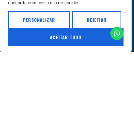
concorda com nosso uso de cookies.
compreensão
das
PERSONALIZAR
REJEITAR
normas
e
para
ACEITAR TUDO
o
desenvolvimento
do
ambiente
jurídico
do
setor.
© Copyright