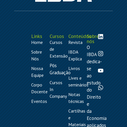
Links
Cursos
Conteúdos
Sobre
nós
Home
Cursos
Revista
O
de
Sobre
IBDA
IBDA
Extensão
Nós
Explica
dedica-
Pós
Nossa
Livros
se
Graduação
Equipe
ao
Lives e
Cursos
estudo
Corpo
seminários
In
do
Docente
Notas
Company
Direito
Eventos
técnicas
e
Cartilhas
da
e
Economia
Materiais
aplicados