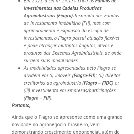
Em 2021, a Lei nº 14.130 criou os
Fundos de
Investimentos nas Cadeias Produtivas
Agroindustriais (Fiagro).
Inspirado nos Fundos
de Investimento Imobiliário (FII), mas com
aprimoramento e expansão do escopo de
investimentos, o Fiagro possui atuação flexível
e pode alcançar múltiplos ângulos, ativos e
produtos dos Sistemas Agroindustriais, de onde
surgem suas modalidades.
As modalidades apresentadas pelo Fiagro se
dividem em (i) imóveis (
Fiagro-FII
); (ii) direitos
creditórios da agroindústria (
Fiagro – FIDC
) e;
(iii) investimento em empresas/participações
(
Fiagro – FIP
).
Portanto,
Ainda que o Fiagro se apresente como uma grande
novidade no agronegócio brasileiro, vem
demonstrando crescimento exponencial, além de