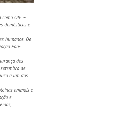
a como OIE –
ves domésticas e
res humanos. De
zação Pan-
egurança dos
a setembro de
juízo a um dos
teínas animais e
ação e
eínas,