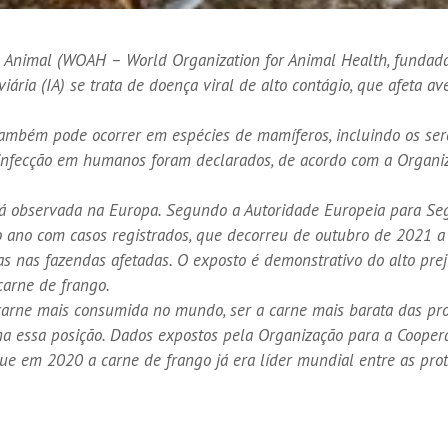
 Animal (WOAH – World Organization for Animal Health, fundad
viária (IA) se trata de doença viral de alto contágio, que afeta a
também pode ocorrer em espécies de mamíferos, incluindo os se
 infecção em humanos foram declarados, de acordo com a Organi
r já observada na Europa. Segundo a Autoridade Europeia para S
ro ano com casos registrados, que decorreu de outubro de 2021 
s nas fazendas afetadas. O exposto é demonstrativo do alto pre
arne de frango.
arne mais consumida no mundo, ser a carne mais barata das pro
na essa posição. Dados expostos pela Organização para a Cooper
 em 2020 a carne de frango já era líder mundial entre as prot