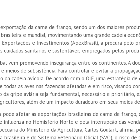
a exportação da carne de frango, sendo um dos maiores produ
 brasileira e mundial, movimentando uma grande cadeia econ
Exportações e Investimentos (ApexBrasil), a procura pelo pr
s cuidados sanitários e sustentáveis empregados pelos produ
obal vem promovendo insegurança entre os continentes. A do
e meios de subsistência. Para controlar e evitar a propagaçã
o da cadeia avícola. De acordo com o OIE, uma estratégia de c
 todas as aves nas fazendas afetadas e em risco, visando co
 da gripe aviária seja fundamental, necessário e prioritário, 
gricultores, além de um impacto duradouro em seus meios de 
ís pode afetar as exportações brasileiras de carne de frango,
e influenza no Hemisfério Norte e pela interrupção das vend
cuária do Ministério da Agricultura, Carlos Goulart, afirma, p
 brasileira e do Sistema Veterinário Oficial (SVO), o risco de