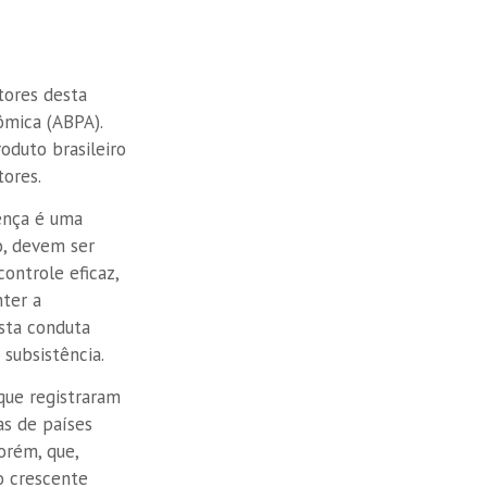
tores desta
ômica (ABPA).
oduto brasileiro
tores.
ença é uma
o, devem ser
ontrole eficaz,
nter a
esta conduta
subsistência.
 que registraram
as de países
orém, que,
 o crescente