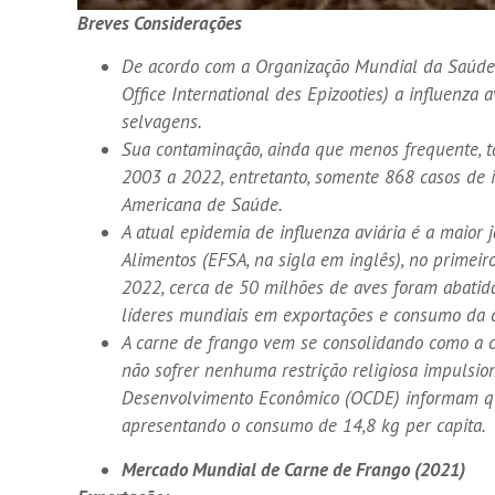
Breves Considerações
De acordo com a Organização Mundial da Saúde
Office International des Epizooties) a influenza a
selvagens.
Sua contaminação, ainda que menos frequente, 
2003 a 2022, entretanto, somente 868 casos de
Americana de Saúde.
A atual epidemia de influenza aviária é a maio
Alimentos (EFSA, na sigla em inglês), no primei
2022, cerca de 50 milhões de aves foram abatida
líderes mundiais em exportações e consumo da c
A carne de frango vem se consolidando como a c
não sofrer nenhuma restrição religiosa impulsio
Desenvolvimento Econômico (OCDE) informam que
apresentando o consumo de 14,8 kg per capita.
Mercado Mundial de Carne de Frango (2021)