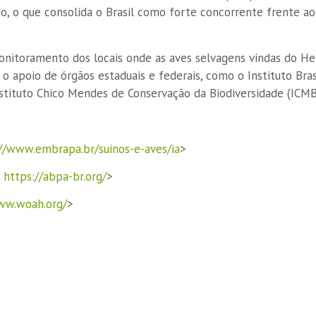
ado, o que consolida o Brasil como forte concorrente frente 
monitoramento dos locais onde as aves selvagens vindas do H
 apoio de órgãos estaduais e federais, como o Instituto Bras
stituto Chico Mendes de Conservação da Biodiversidade (ICMB
//www.embrapa.br/suinos-e-aves/ia
>
<
https://abpa-br.org/
>
ww.woah.org/
>